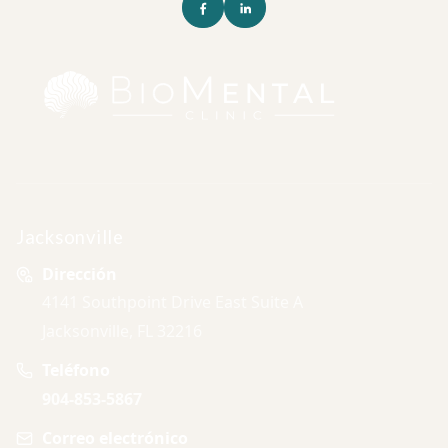
Jacksonville
Dirección
4141 Southpoint Drive East Suite A
Jacksonville, FL 32216
Teléfono
904-853-5867
Correo electrónico