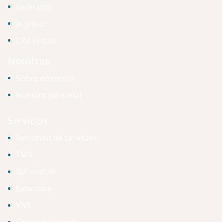
Referidos
Ingreso
Cita virtual
Nosotros
Sobre nosotros
Nuestro personal
Servicios
Resumen de servicios
TMS
Spravato®
Ketamina
VNS