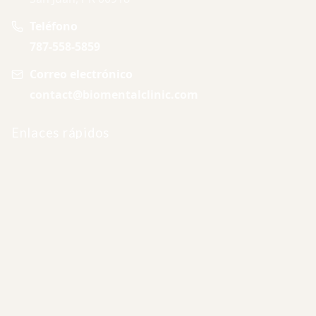
Teléfono
787-558-5859
Correo electrónico
contact@biomentalclinic.com
Enlaces rápidos
Solicitar una consulta
Contáctenos
Referidos
Ingreso
Cita virtual
Nosotros
Sobre nosotros