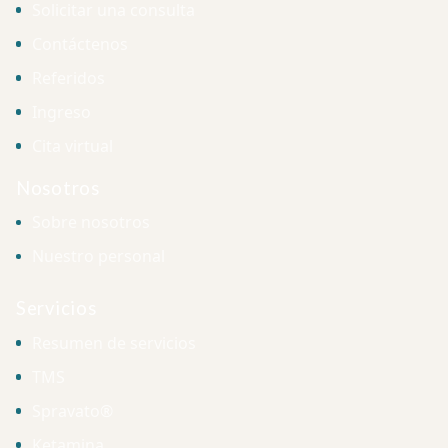
Solicitar una consulta
Contáctenos
Referidos
Ingreso
Cita virtual
Nosotros
Sobre nosotros
Nuestro personal
Servicios
Resumen de servicios
TMS
Spravato®
Ketamina