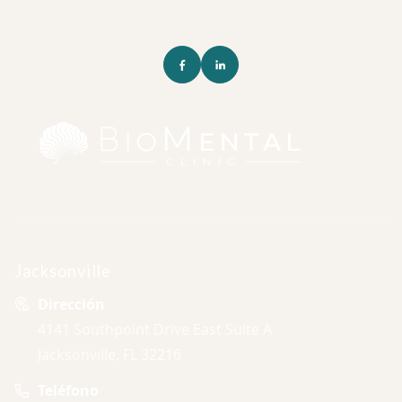
Jacksonville
Dirección
4141 Southpoint Drive East Suite A
Jacksonville, FL 32216
Teléfono