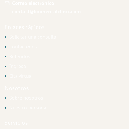
Correo electrónico
contact@biomentalclinic.com
Enlaces rápidos
Solicitar una consulta
Contáctenos
Referidos
Ingreso
Cita virtual
Nosotros
Sobre nosotros
Nuestro personal
Servicios